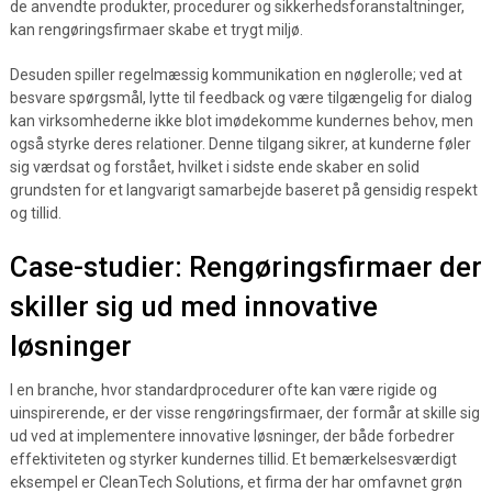
de anvendte produkter, procedurer og sikkerhedsforanstaltninger,
kan rengøringsfirmaer skabe et trygt miljø.
Desuden spiller regelmæssig kommunikation en nøglerolle; ved at
besvare spørgsmål, lytte til feedback og være tilgængelig for dialog
kan virksomhederne ikke blot imødekomme kundernes behov, men
også styrke deres relationer. Denne tilgang sikrer, at kunderne føler
sig værdsat og forstået, hvilket i sidste ende skaber en solid
grundsten for et langvarigt samarbejde baseret på gensidig respekt
og tillid.
Case-studier: Rengøringsfirmaer der
skiller sig ud med innovative
løsninger
I en branche, hvor standardprocedurer ofte kan være rigide og
uinspirerende, er der visse rengøringsfirmaer, der formår at skille sig
ud ved at implementere innovative løsninger, der både forbedrer
effektiviteten og styrker kundernes tillid. Et bemærkelsesværdigt
eksempel er CleanTech Solutions, et firma der har omfavnet grøn