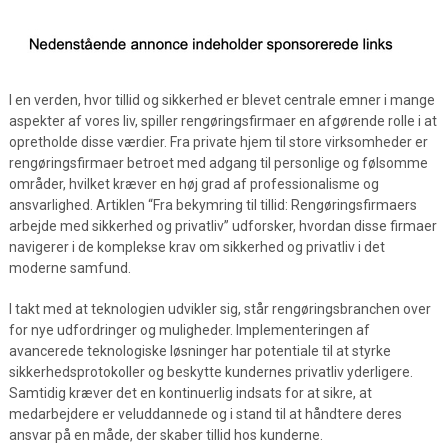
I en verden, hvor tillid og sikkerhed er blevet centrale emner i mange
aspekter af vores liv, spiller rengøringsfirmaer en afgørende rolle i at
opretholde disse værdier. Fra private hjem til store virksomheder er
rengøringsfirmaer betroet med adgang til personlige og følsomme
områder, hvilket kræver en høj grad af professionalisme og
ansvarlighed. Artiklen “Fra bekymring til tillid: Rengøringsfirmaers
arbejde med sikkerhed og privatliv” udforsker, hvordan disse firmaer
navigerer i de komplekse krav om sikkerhed og privatliv i det
moderne samfund.
I takt med at teknologien udvikler sig, står rengøringsbranchen over
for nye udfordringer og muligheder. Implementeringen af
avancerede teknologiske løsninger har potentiale til at styrke
sikkerhedsprotokoller og beskytte kundernes privatliv yderligere.
Samtidig kræver det en kontinuerlig indsats for at sikre, at
medarbejdere er veluddannede og i stand til at håndtere deres
ansvar på en måde, der skaber tillid hos kunderne.