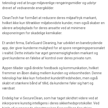
teknologi ved at bruge miljøvenlige rengøringsmidler og udstyr
drevet af vedvarende energikilder.
CleanTech har formået at reducere deres miljøaftryk markant,
hvilket ikke kun tiltrækker miljøbevidste kunder, men også skaber en
sikrere arbejdsplads for deres ansatte ved at minimere
eksponeringen for skadelige kemikalier.
Et andet firma, SafeGuard Cleaning, har udviklet en banebrydende
app, der giver kunderne mulighed for at spore rengøringspersonalet
i realtid. Dette initiativ har øget gennemsigtigheden markant og
givet kunderne en følelse af kontrol over deres private rum.
Appen tillader også direkte feedback og kommunikation, hvilket
fremmer en åben dialog mellem kunden og virksomheden. Denne
teknologi har ikke kun forbedret kundetilfredsheden, men også
skabt et stærkere bånd af tillid, da kunderne føler sig hørt og
værdsat.
Endelig har vi SecureClean, som har taget skridtet videre ved at
inkorporere kunstig intelligens i deres sikkerhedsprotokoller. Ved