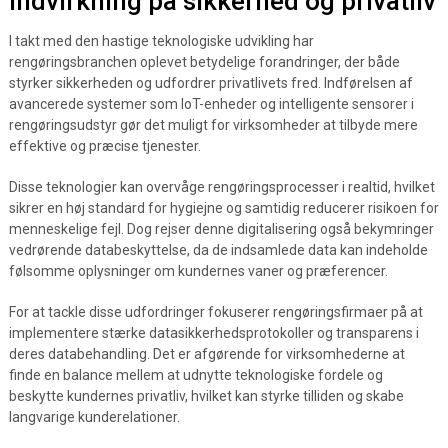
indvirkning på sikkerhed og privatliv
I takt med den hastige teknologiske udvikling har
rengøringsbranchen oplevet betydelige forandringer, der både
styrker sikkerheden og udfordrer privatlivets fred. Indførelsen af
avancerede systemer som IoT-enheder og intelligente sensorer i
rengøringsudstyr gør det muligt for virksomheder at tilbyde mere
effektive og præcise tjenester.
Disse teknologier kan overvåge rengøringsprocesser i realtid, hvilket
sikrer en høj standard for hygiejne og samtidig reducerer risikoen for
menneskelige fejl. Dog rejser denne digitalisering også bekymringer
vedrørende databeskyttelse, da de indsamlede data kan indeholde
følsomme oplysninger om kundernes vaner og præferencer.
For at tackle disse udfordringer fokuserer rengøringsfirmaer på at
implementere stærke datasikkerhedsprotokoller og transparens i
deres databehandling. Det er afgørende for virksomhederne at
finde en balance mellem at udnytte teknologiske fordele og
beskytte kundernes privatliv, hvilket kan styrke tilliden og skabe
langvarige kunderelationer.