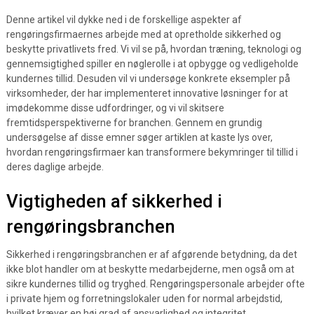
Denne artikel vil dykke ned i de forskellige aspekter af
rengøringsfirmaernes arbejde med at opretholde sikkerhed og
beskytte privatlivets fred. Vi vil se på, hvordan træning, teknologi og
gennemsigtighed spiller en nøglerolle i at opbygge og vedligeholde
kundernes tillid. Desuden vil vi undersøge konkrete eksempler på
virksomheder, der har implementeret innovative løsninger for at
imødekomme disse udfordringer, og vi vil skitsere
fremtidsperspektiverne for branchen. Gennem en grundig
undersøgelse af disse emner søger artiklen at kaste lys over,
hvordan rengøringsfirmaer kan transformere bekymringer til tillid i
deres daglige arbejde.
Vigtigheden af sikkerhed i
rengøringsbranchen
Sikkerhed i rengøringsbranchen er af afgørende betydning, da det
ikke blot handler om at beskytte medarbejderne, men også om at
sikre kundernes tillid og tryghed. Rengøringspersonale arbejder ofte
i private hjem og forretningslokaler uden for normal arbejdstid,
hvilket kræver en høj grad af ansvarlighed og integritet.