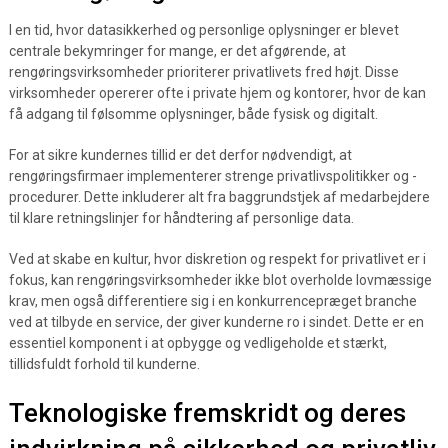
I en tid, hvor datasikkerhed og personlige oplysninger er blevet
centrale bekymringer for mange, er det afgørende, at
rengøringsvirksomheder prioriterer privatlivets fred højt. Disse
virksomheder opererer ofte i private hjem og kontorer, hvor de kan
få adgang til følsomme oplysninger, både fysisk og digitalt.
For at sikre kundernes tillid er det derfor nødvendigt, at
rengøringsfirmaer implementerer strenge privatlivspolitikker og -
procedurer. Dette inkluderer alt fra baggrundstjek af medarbejdere
til klare retningslinjer for håndtering af personlige data.
Ved at skabe en kultur, hvor diskretion og respekt for privatlivet er i
fokus, kan rengøringsvirksomheder ikke blot overholde lovmæssige
krav, men også differentiere sig i en konkurrencepræget branche
ved at tilbyde en service, der giver kunderne ro i sindet. Dette er en
essentiel komponent i at opbygge og vedligeholde et stærkt,
tillidsfuldt forhold til kunderne.
Teknologiske fremskridt og deres