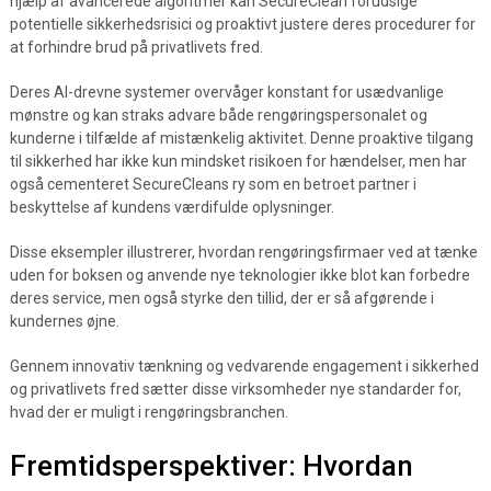
hjælp af avancerede algoritmer kan SecureClean forudsige
potentielle sikkerhedsrisici og proaktivt justere deres procedurer for
at forhindre brud på privatlivets fred.
Deres AI-drevne systemer overvåger konstant for usædvanlige
mønstre og kan straks advare både rengøringspersonalet og
kunderne i tilfælde af mistænkelig aktivitet. Denne proaktive tilgang
til sikkerhed har ikke kun mindsket risikoen for hændelser, men har
også cementeret SecureCleans ry som en betroet partner i
beskyttelse af kundens værdifulde oplysninger.
Disse eksempler illustrerer, hvordan rengøringsfirmaer ved at tænke
uden for boksen og anvende nye teknologier ikke blot kan forbedre
deres service, men også styrke den tillid, der er så afgørende i
kundernes øjne.
Gennem innovativ tænkning og vedvarende engagement i sikkerhed
og privatlivets fred sætter disse virksomheder nye standarder for,
hvad der er muligt i rengøringsbranchen.
Fremtidsperspektiver: Hvordan