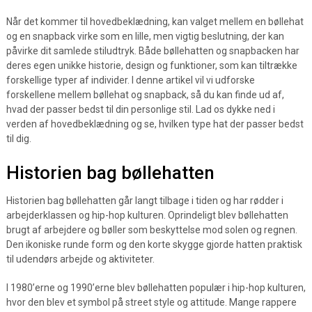
Når det kommer til hovedbeklædning, kan valget mellem en bøllehat
og en snapback virke som en lille, men vigtig beslutning, der kan
påvirke dit samlede stiludtryk. Både bøllehatten og snapbacken har
deres egen unikke historie, design og funktioner, som kan tiltrække
forskellige typer af individer. I denne artikel vil vi udforske
forskellene mellem bøllehat og snapback, så du kan finde ud af,
hvad der passer bedst til din personlige stil. Lad os dykke ned i
verden af hovedbeklædning og se, hvilken type hat der passer bedst
til dig.
Historien bag bøllehatten
Historien bag bøllehatten går langt tilbage i tiden og har rødder i
arbejderklassen og hip-hop kulturen. Oprindeligt blev bøllehatten
brugt af arbejdere og bøller som beskyttelse mod solen og regnen.
Den ikoniske runde form og den korte skygge gjorde hatten praktisk
til udendørs arbejde og aktiviteter.
I 1980’erne og 1990’erne blev bøllehatten populær i hip-hop kulturen,
hvor den blev et symbol på street style og attitude. Mange rappere