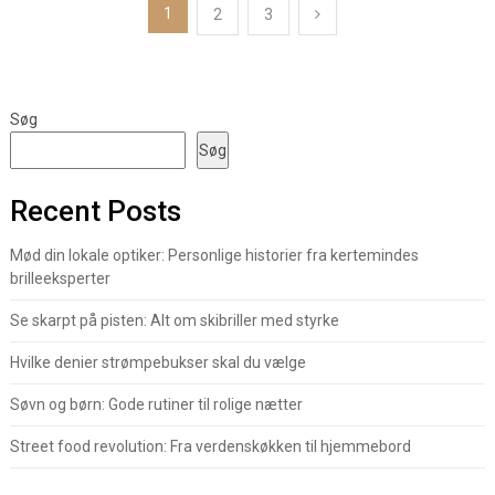
Indlægsinddeling
1
2
3
Søg
Søg
Recent Posts
Mød din lokale optiker: Personlige historier fra kertemindes
brilleeksperter
Se skarpt på pisten: Alt om skibriller med styrke
Hvilke denier strømpebukser skal du vælge
Søvn og børn: Gode rutiner til rolige nætter
Street food revolution: Fra verdenskøkken til hjemmebord