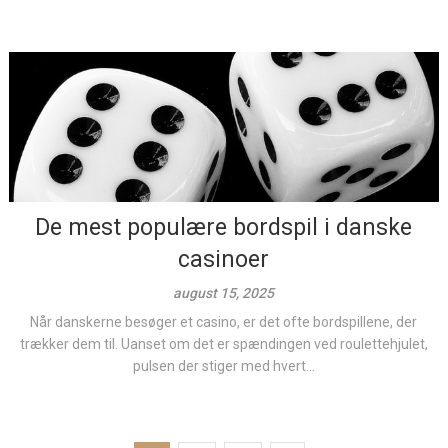
De mest populære bordspil i danske
casinoer
august 15, 2025
Når danskerne besøger et casino, er det ofte bordspillene, der
trækker dem til. Uanset om det er spændingen ved roulettehjulet,
pulsen der stiger med hvert...