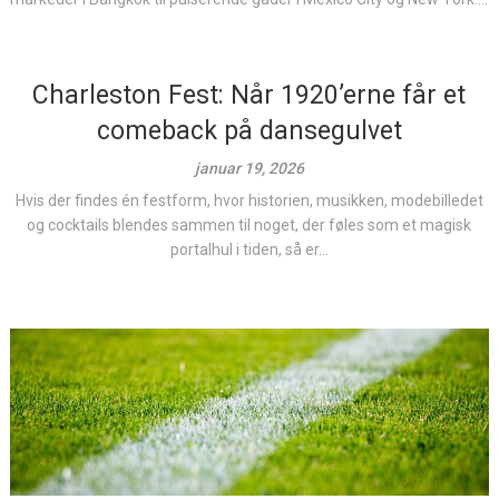
Charleston Fest: Når 1920’erne får et
comeback på dansegulvet
januar 19, 2026
Hvis der findes én festform, hvor historien, musikken, modebilledet
og cocktails blendes sammen til noget, der føles som et magisk
portalhul i tiden, så er...