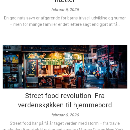
februar 6, 2026
En god nats søvn er afgørende for børns trivsel, udvikling og humør
– men for mange familier er det lettere sagt end gjort at få...
Street food revolution: Fra
verdenskøkken til hjemmebord
februar 6, 2026
Street food har på få år taget verden med storm – fra travle
markeder i Bangkok til pulserende gader i Mexico City og New York....